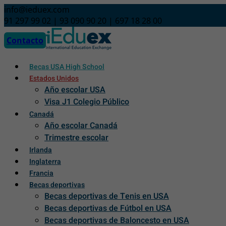
Skip
info@ieduex.com
to
91 297 99 02 | 93 090 90 20 | 697 18 28 00
content
Contacto
Becas USA High School
Estados Unidos
Año escolar USA
Visa J1 Colegio Público
Canadá
Año escolar Canadá
Trimestre escolar
Irlanda
Inglaterra
Francia
Becas deportivas
Becas deportivas de Tenis en USA
Becas deportivas de Fútbol en USA
Becas deportivas de Baloncesto en USA