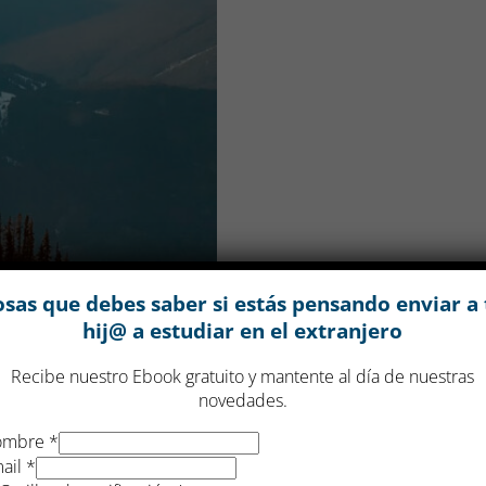
osas que debes saber si estás pensando enviar a 
hij@ a estudiar en el extranjero
Recibe nuestro Ebook gratuito y mantente al día de nuestras
novedades.
ombre
*
ar en Canadá en
ail
*