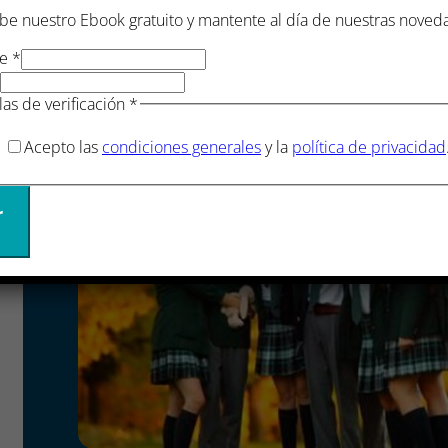
be nuestro Ebook gratuito y mantente al día de nuestras noved
re
*
las de verificación
*
Acepto las
condiciones generales
y la
política de privacidad
r