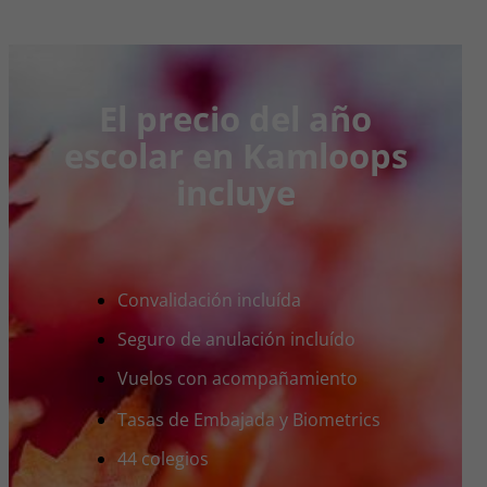
El precio del año
escolar en Kamloops
incluye
Convalidación incluída
Seguro de anulación incluído
Vuelos con acompañamiento
Tasas de Embajada y Biometrics
44 colegios