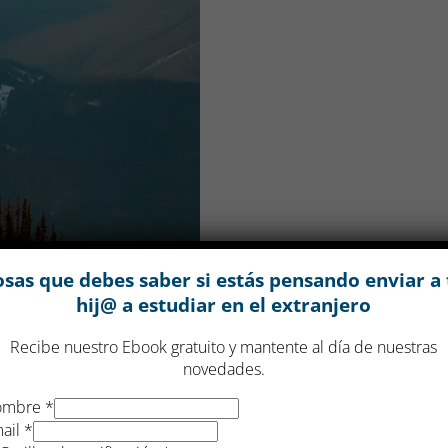
osas que debes saber si estás pensando enviar a 
hij@ a estudiar en el extranjero
Recibe nuestro Ebook gratuito y mantente al día de nuestras
novedades.
ombre
*
ar en Canadá en
ail
*