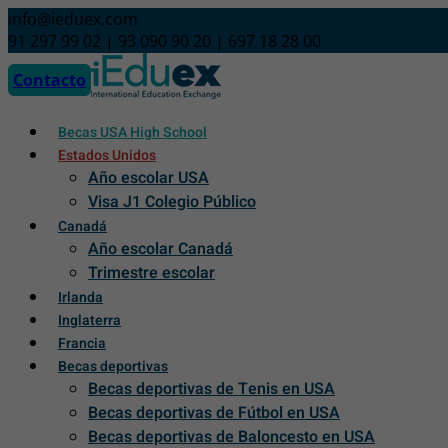
Skip
info@ieduex.com
to
91 297 99 02 | 93 090 90 20 | 697 18 28 00
content
Contacto
Becas USA High School
Estados Unidos
Año escolar USA
Visa J1 Colegio Público
Canadá
Año escolar Canadá
Trimestre escolar
Irlanda
Inglaterra
Francia
Becas deportivas
Becas deportivas de Tenis en USA
Becas deportivas de Fútbol en USA
Becas deportivas de Baloncesto en USA