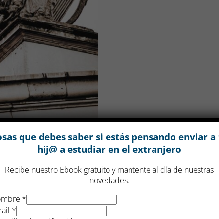
osas que debes saber si estás pensando enviar a 
hij@ a estudiar en el extranjero
Recibe nuestro Ebook gratuito y mantente al día de nuestras
novedades.
ombre
*
r en Irlanda con
ail
*