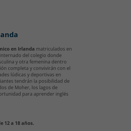
rlanda
ico en Irlanda
matriculados en
 internado del colegio donde
sculina y otra femenina dentro
ión completa y convivirán con el
ades lúdicas y deportivas en
iantes tendrán la posibilidad de
ados de Moher, los lagos de
portunidad para aprender inglés
e 12 a 18 años.