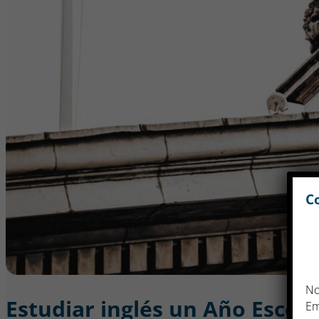
C
N
Estudiar inglés un Año Escola
Em