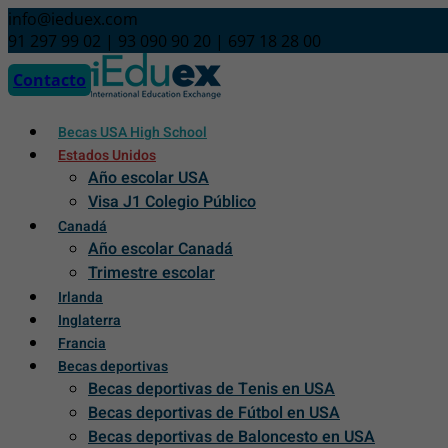
Skip
info@ieduex.com
to
91 297 99 02 | 93 090 90 20 | 697 18 28 00
content
Contacto
Becas USA High School
Estados Unidos
Año escolar USA
Visa J1 Colegio Público
Canadá
Año escolar Canadá
Trimestre escolar
Irlanda
Inglaterra
Francia
Becas deportivas
Becas deportivas de Tenis en USA
Becas deportivas de Fútbol en USA
Becas deportivas de Baloncesto en USA