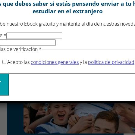
 que debes saber si estás pensando enviar a tu 
estudiar en el extranjero
be nuestro Ebook gratuito y mantente al día de nuestras noved
re
*
las de verificación
*
Acepto las
condiciones generales
y la
política de privacidad
r