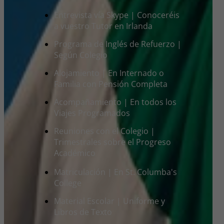
Entrevista vía Skype | Conoceréis
a vuestro Tutor en Irlanda
Programa de Inglés de Refuerzo |
Según Colegio
Alojamiento | En Internado o
Familia con Pensión Completa
Acompañamiento | En todos los
Viajes Programados
Reuniones con el Colegio |
Trimestrales sobre el Progreso
Académico
Matriculación | En St. Columba's
College
Material Escolar | Uniforme y
Libros de Texto