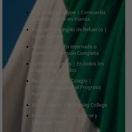
Entrevista vía Skype | Conoceréis
a vuestro Tutor en Irlanda
Programa de Inglés de Refuerzo |
Según Colegio
Alojamiento | En Internado o
Familia con Pensión Completa
Acompañamiento | En todos los
Viajes Programados
Reuniones con el Colegio |
Trimestrales sobre el Progreso
Académico
Matriculación | En Wesley College
Material Escolar | Uniforme y
Libros de Texto