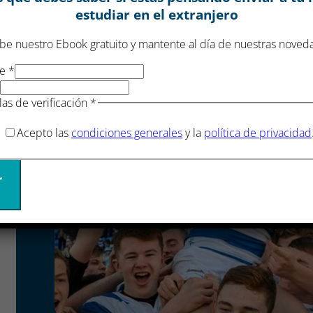
estudiar en el extranjero
be nuestro Ebook gratuito y mantente al día de nuestras noved
re
*
las de verificación
*
Acepto las
condiciones generales
y la
política de privacidad
r