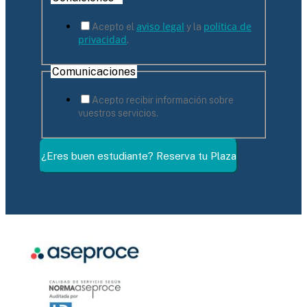
aviso legal
política de
Acepto el
y la
privacidad
.
Comunicaciones
Acepto recibir información sobre
vuestros servicios.
¿Eres buen estudiante? Reserva tu Plaza