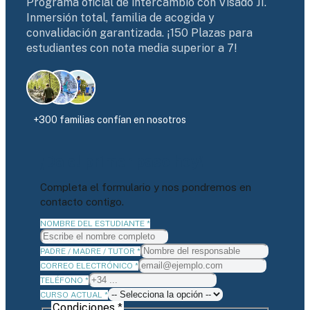
Programa oficial de intercambio con Visado J1.
Inmersión total, familia de acogida y
convalidación garantizada. ¡150 Plazas para
estudiantes con nota media superior a 7!
+300 familias confían en nosotros
Completa el formulario y nos pondremos en
contacto contigo.
NOMBRE DEL ESTUDIANTE
*
PADRE / MADRE / TUTOR
*
CORREO ELECTRÓNICO
*
NOMBRE
TELÉFONO
*
DEL
CURSO ACTUAL
*
Condiciones
*
ELECTRÓNICO