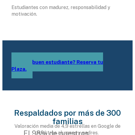
Estudiantes con madurez, responsabilidad y
motivación.
¿Eres buen estudiante? Reserva tu
Plaza.
Respaldados por más de 300
familias
Valoración media de 4,9 estrellas en Google de
El 98% de nuestros
nuestros alumnos y padres.