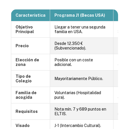
Característica
Programa J1 (Becas USA)
Progr
Objetivo
Llegar a tener una segunda
Estud
Principal
familia en USA.
School
Desde 12.350 €
Precio
Desde
(Subvencionado).
Elección de
Posible con un coste
Puede
zona
adicional.
colegi
Tipo de
Mayoritariamente Público.
Públic
Colegio
Familia de
Voluntarias (Hospitalidad
Famil
acogida
pura).
compe
Nota mín. 7 y 689 puntos en
Más fl
Requisitos
ELTIS.
elegid
Visado
J-1 (Intercambio Cultural).
F-1 (