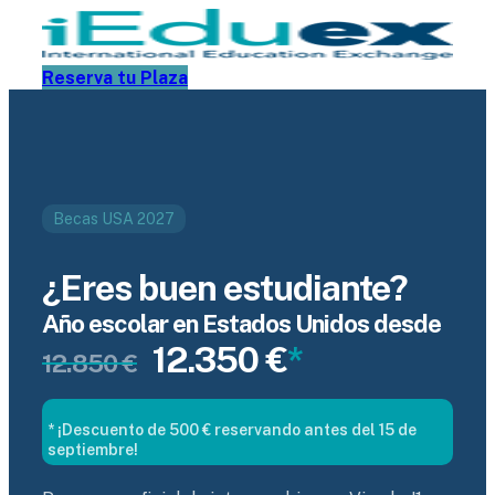
Skip
to
content
Reserva tu Plaza
Becas USA 2027
¿Eres buen estudiante?
Año escolar en Estados Unidos desde
12.350 €
*
12.850 €
* ¡Descuento de 500 € reservando antes del 15 de
septiembre!