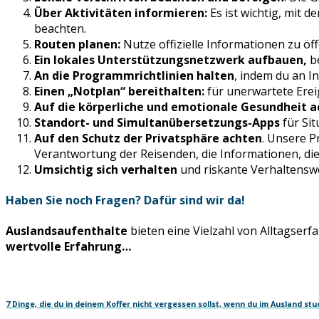
Über Aktivitäten informieren:
Es ist wichtig, mit 
beachten.
Routen planen:
Nutze offizielle Informationen zu öf
Ein lokales Unterstützungsnetzwerk aufbauen,
be
An die Programmrichtlinien halten
, indem du an I
Einen „Notplan“ bereithalten:
für unerwartete Erei
Auf die körperliche und emotionale Gesundheit 
Standort- und Simultanübersetzungs-Apps
für Si
Auf den Schutz der Privatsphäre achten
. Unsere P
Verantwortung der Reisenden, die Informationen, die
Umsichtig sich verhalten
und riskante Verhaltenswe
Haben Sie noch Fragen? Dafür sind wir da!
Auslandsaufenthalte
bieten eine Vielzahl von Alltagserf
wertvolle Erfahrung…
7 Dinge, die du in deinem Koffer nicht vergessen sollst, wenn du im Ausland stud