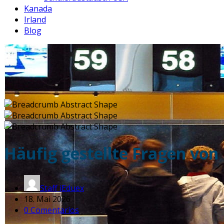
Kanada
Irland
Blog
Häufig gestellte Fragen von
Staff iEduex
18. Mai 2026
0 Comentarios