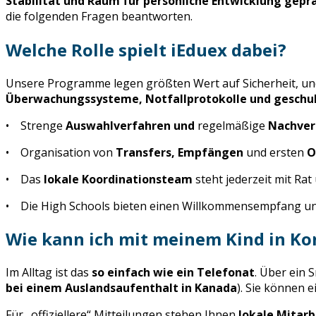
Stabilität und Raum für persönliche Entwicklung geprä
die folgenden Fragen beantworten.
Welche Rolle spielt iEduex dabei?
Unsere Programme legen größten Wert auf Sicherheit, und
Überwachungssysteme, Notfallprotokolle und geschul
• Strenge
Auswahlverfahren und
regelmäßige
Nachver
• Organisation von
Transfers, Empfängen
und ersten
O
• Das
lokale Koordinationsteam
steht jederzeit mit Rat
• Die High Schools bieten einen Willkommensempfang u
Wie kann ich mit meinem Kind in Ko
Im Alltag ist das
so einfach wie ein Telefonat
. Über ein 
bei einem Auslandsaufenthalt in Kanada
). Sie können e
Für „offiziellere“ Mitteilungen stehen Ihnen
lokale Mitarb