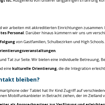
gt ist.
Ausgehend von unserer langjährigen Erfahrung konze
 wir arbeiten mit akkreditierten Einrichtungen zusammen. 
tes Personal
. Darüber hinaus kümmern wir uns um verschi
folgung
von Gastfamilien, Schulbezirken und High Schools.
rientierungsveranstaltungen
.
 und Tat zur Seite. Wir bieten eine individuelle Betreuung,
nd eine
kulturelle Orientierung
, die die Integration erlei
ntakt bleiben?
Smartphone oder Tablet hat Ihr Kind Zugriff auf verschie
inen Mobilfunkanbieter in Betracht ziehen, der im Zielland v
eiter als Ansprechpartner zur Verfügung und erleichte