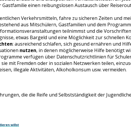
der Gastfamilie einen reibungslosen Austausch über Reisero
fentlichen Verkehrsmitteln, fahre zu sicheren Zeiten und 
stehend aus Mitschülern, Gastfamilien und dem Programm
nformationsveranstaltungen teilnimmst und die Vorschriften
gnisse, etwas Bargeld und eine Möglichkeit zur schnellen K
achten
: ausreichend schlafen, sich gesund ernähren und Hi
tuationen
nutzen
, in denen möglicherweise Hilfe benötigt wi
rogramme verfügen über Datenschutzrichtlinien für Schulen,
 sie mit Fremden oder in sozialen Netzwerken teilen, einz
isen, illegale Aktivitäten, Alkoholkonsum usw. vermeiden.
ahrungen, die die Reife und Selbstständigkeit der Jugendlich
ieren willst