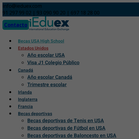
Skip
info@ieduex.com
to
91 297 99 02 | 93 090 90 20 | 697 18 28 00
content
Contacto
Becas USA High School
Estados Unidos
Año escolar USA
Visa J1 Colegio Público
Canadá
Año escolar Canadá
Trimestre escolar
Irlanda
Inglaterra
Francia
Becas deportivas
Becas deportivas de Tenis en USA
Becas deportivas de Fútbol en USA
Becas deportivas de Baloncesto en USA