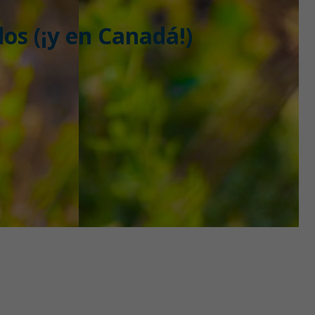
os (¡y en Canadá!)