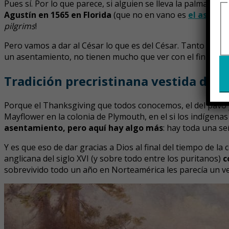
Pues sí. Por lo que parece, si alguien se lleva la palma en
Agustín en 1565 en Florida
(que no en vano es
el asenta
pilgrims
!
Pero vamos a dar al César lo que es del César. Tanto esta
un asentamiento, no tienen mucho que ver con el fin de la 
Tradición precristinana vestida de 
Porque el Thanksgiving que todos conocemos, el del pavo y
Mayflower en la colonia de Plymouth, en el si los indígena
asentamiento, pero aquí hay algo más
: hay toda una se
Y es que eso de dar gracias a Dios al final del tiempo de l
anglicana del siglo XVI (y sobre todo entre los puritanos)
c
sobrevivido todo un año en Norteamérica les parecía un v