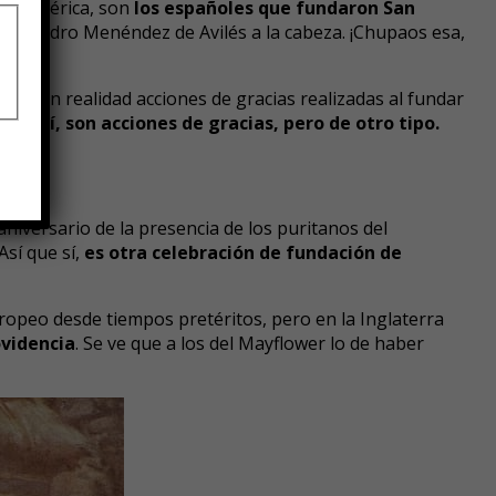
Norteamérica, son
los españoles que fundaron San
te) Pedro Menéndez de Avilés a la cabeza. ¡Chupaos esa,
son en realidad acciones de gracias realizadas al fundar
 que sí, son acciones de gracias, pero de otro tipo.
iversario de la presencia de los puritanos del
Así que sí,
es otra celebración de fundación de
uropeo desde tiempos pretéritos, pero en la Inglaterra
ovidencia
. Se ve que a los del Mayflower lo de haber