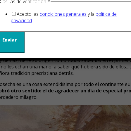
Casillas de verificación
*
 cuanto a ser los pioneros en celebrar Acción de Gracias en 
miento europeo más antiguo
que sobrevive en el continen
Acepto las
condiciones generales
y la
política de
privacidad
.
 celebración de Menéndez como las de Frobisher y Champlain 
cosecha (ver el siguiente punto) y no tienen continuidad.
Así
Enviar
puritanismo
 demás, tiene su origen como todos sabemos en el primer an
s no les echan una mano, a saber qué hubiera sido de ellos… 
ñora tradición precristiana detrás.
a cosecha es una cosa extendidísima por todo el continente e
obró otro sentido: el de agradecer un día de especial pr
erdadero milagro.