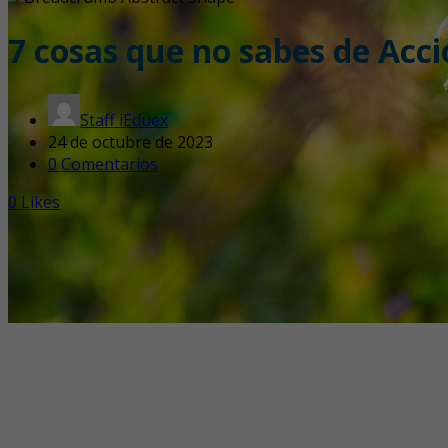
7 cosas que no sabes de Acci
Staff iEduex
24 de octubre de 2023
0 Comentarios
0
Likes