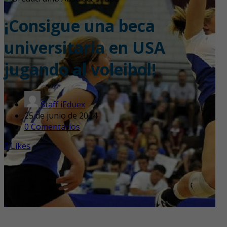
¡Consigue una beca
universitaria en USA
jugando al voleibol!
Staff iEduex
25 de junio de 2024
0 Comentarios
0
Likes