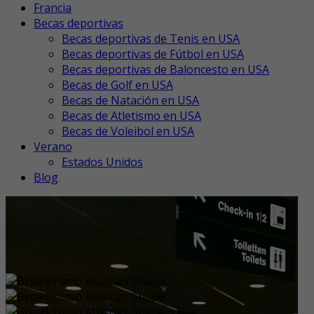
Francia
Becas deportivas
Becas deportivas de Tenis en USA
Becas deportivas de Fútbol en USA
Becas deportivas de Baloncesto en USA
Becas de Golf en USA
Becas de Natación en USA
Becas de Atletismo en USA
Becas de Voleibol en USA
Verano
Estados Unidos
Blog