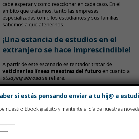
cabe esperar y como reaccionar en cada caso. En el
ámbito que tratamos, tanto las empresas
especializadas como los estudiantes y sus familias
sabemos a qué atenernos.
¡Una estancia de estudios en el
extranjero se hace imprescindible!
A partir de este escenario es tentador tratar de
vaticinar las líneas maestras del futuro
en cuanto a
studying abroad
se refiere.
Si la tendencia se confirma, a corto y medio plazo
ber si estás pensando enviar a tu hij@ a estudi
asistiremos a
un florecimiento de la demanda (y de
la oferta) de los estudios en el extranjero
, en sus
be nuestro Ebook gratuito y mantente al día de nuestras noved
más diversas modalidades, desde las estancias de
verano a los programas de intercambio. Es decir, que
cada vez más estudiantes optarán por integrar la
experiencia de estudiar fuera en secundaria o
bachillerato como parte de su currículum.