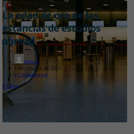
La edad de oro de las
estancias de estudios
abroad
iEduex
5 de octubre de 2021
0 Comentarios
0
Likes