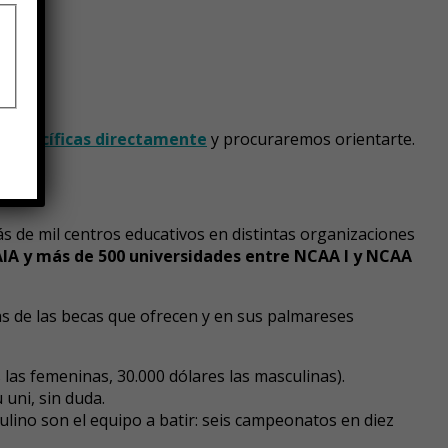
 específicas directamente
y procuraremos orientarte.
ás de mil centros educativos en distintas organizaciones
IA y más de 500 universidades entre NCAA I y NCAA
as de las becas que ofrecen y en sus palmareses
las femeninas, 30.000 dólares las masculinas).
 uni, sin duda.
culino son el equipo a batir: seis campeonatos en diez