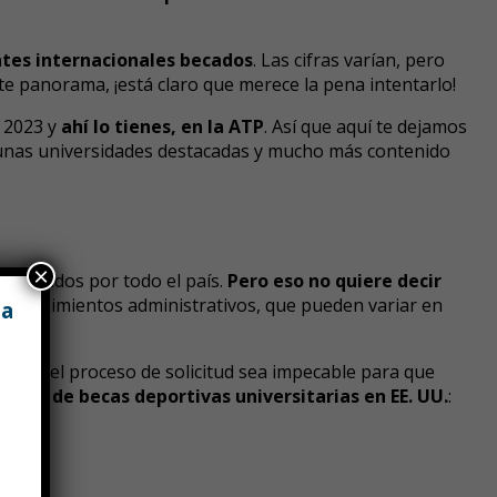
ntes internacionales becados
. Las cifras varían, pero
te panorama, ¡está claro que merece la pena intentarlo!
a 2023 y
ahí lo tienes, en la ATP
. Así que aquí te dejamos
algunas universidades destacadas y mucho más contenido
×
repartidos por todo el país.
Pero eso no quiere decir
procedimientos administrativos, que pueden variar en
 a
l que el proceso de solicitud sea impecable para que
licitud de becas deportivas universitarias en EE. UU.
: