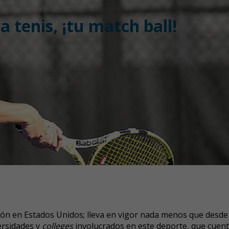
 tenis, ¡tu match ball!
ición en Estados Unidos; lleva en vigor nada menos que desde
ersidades y
colleges
involucrados en este deporte, que cuen