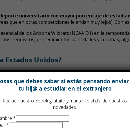
l deporte universitario con mayor porcentaje de estudia
reas que en otras competiciones le andan muy lejos). Con es
e esencial de los Arizona Wildcats (NCAA D1) en la temporad
nidos: requisitos, procedimientos, cantidades y cuantías, 
a Estados Unidos?
iar en Estados Unidos en cientos de universidades y
colleges
feroz.
Desde luego es interesante conocer los requisitos y 
osas que debes saber si estás pensando enviar
tu hij@ a estudiar en el extranjero
cias de estudios en el extranjero sabemos que es fundamenta
Recibe nuestro Ebook gratuito y mantente al día de nuestras
utoridades estadounidenses. Este es nuestro
itinerario de so
novedades.
en una reunión.
ombre
*
ajo nuestro asesoramiento.
ail
*