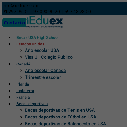
Skip
info@ieduex.com
to
91 297 99 02 | 93 090 90 20 | 697 18 28 00
content
Contacto
Becas USA High School
Estados Unidos
Año escolar USA
Visa J1 Colegio Público
Canadá
Año escolar Canadá
Trimestre escolar
Irlanda
Inglaterra
Francia
Becas deportivas
Becas deportivas de Tenis en USA
Becas deportivas de Fútbol en USA
Becas deportivas de Baloncesto en USA