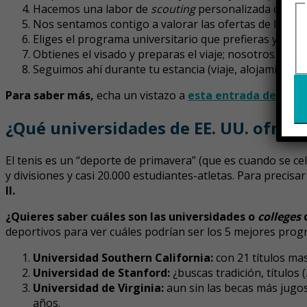
Hacemos una labor de
scouting
personalizada con di
Nos sentamos contigo a valorar las ofertas de las uni
Eliges el programa universitario que prefieras y te a
Obtienes el visado y preparas el viaje; nosotros estar
Seguimos ahí durante tu estancia (viaje, alojamiento, p
Para saber más,
echa un vistazo a
esta entrada de nues
¿Qué universidades de EE. UU. ofrece
El tenis es un “deporte de primavera” (que es cuando se ce
y divisiones y casi 20.000 estudiantes-atletas. Para precisa
II.
¿Quieres saber cuáles son las universidades o
colleges
deportivos para ver cuáles podrían ser los 5 mejores progr
Universidad Southern California:
con 21 títulos mas
Universidad de Stanford:
¿buscas tradición, títulos 
Universidad de Virginia:
aun sin las becas más jugos
años.