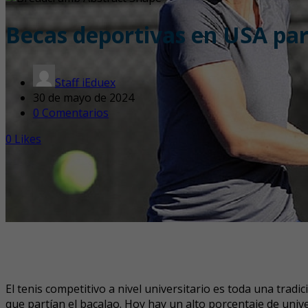
Becas deportivas en USA para
Staff iEduex
30 de mayo de 2024
0 Comentarios
0
Likes
El tenis competitivo a nivel universitario es toda una trad
que partían el bacalao. Hoy hay un alto porcentaje de univ