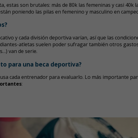
ta, estas son brutales: más de 80k las femeninas y casi 40k 
stán poniendo las pilas en femenino y masculino en campe
os?
ducativo y cada división deportiva varían, así que las condici
udiantes-atletas suelen poder sufragar también otros gastos,
s…) van de serie.
ato para una beca deportiva?
ue usa cada entrenador para evaluarlo. Lo más importante pa
portantes
: