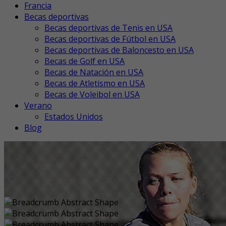
Francia
Becas deportivas
Becas deportivas de Tenis en USA
Becas deportivas de Fútbol en USA
Becas deportivas de Baloncesto en USA
Becas de Golf en USA
Becas de Natación en USA
Becas de Atletismo en USA
Becas de Voleibol en USA
Verano
Estados Unidos
Blog