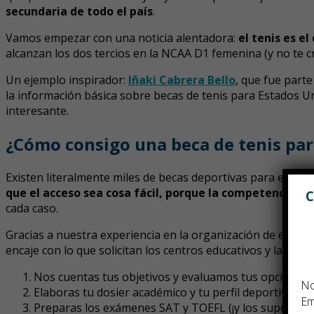
secundaria de todo el país
.
Vamos empezar con una noticia alentadora:
el tenis es e
alcanzan los dos tercios en la NCAA D1 femenina (y no te c
Un ejemplo inspirador:
Iñaki Cabrera Bello
, que fue part
la información básica sobre becas de tenis para Estados U
interesante.
¿Cómo consigo una beca de tenis par
Existen literalmente miles de becas deportivas para estud
que el acceso sea cosa fácil, porque la competencia es 
C
cada caso.
Gracias a nuestra experiencia en la organización de estan
encaje con lo que solicitan los centros educativos y las a
Nos cuentas tus objetivos y evaluamos tus opciones 
N
Elaboras tu dosier académico y tu perfil deportivo b
Em
Preparas los exámenes SAT y TOEFL (¡y los superas!).