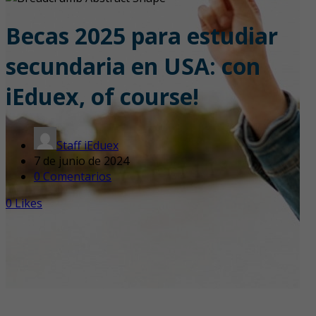
Becas 2025 para estudiar
secundaria en USA: con
iEduex, of course!
Staff iEduex
7 de junio de 2024
0 Comentarios
0
Likes