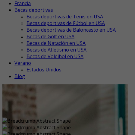
Francia
Becas deportivas
Becas deportivas de Tenis en USA
Becas deportivas de Fútbol en USA
Becas deportivas de Baloncesto en USA
Becas de Golf en USA
Becas de Natación en USA
Becas de Atletismo en USA
Becas de Voleibol en USA
Verano
Estados Unidos
Blog