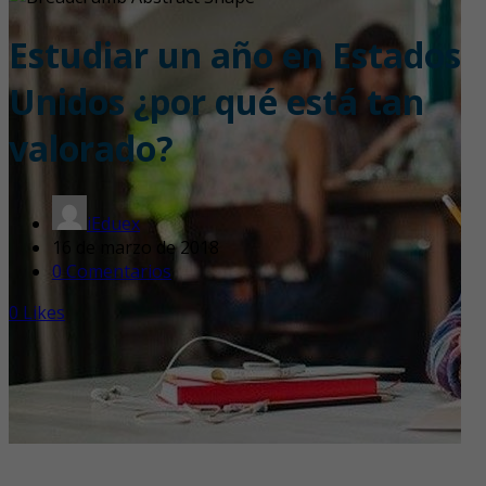
Estudiar un año en Estados
Unidos ¿por qué está tan
valorado?
iEduex
16 de marzo de 2018
0 Comentarios
0
Likes