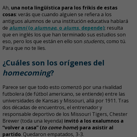
Ah,
una nota lingüística para los frikis de estas
cosas
: verás que cuando alguien se refiera a los
antiguos alumnos de una institución educativa hablará
de
alumni
(o
alumnae
, o
alums
, depende)
; resulta
que en inglés los que han terminado sus estudios son
eso, pero los que están en ello son
students
, como tú.
Para que no te líes.
¿Cuáles son los orígenes del
homecoming
?
Parece ser que todo esto comenzó por una rivalidad
futbolera (de fútbol americano, se entiende) entre las
universidades de Kansas y Missouri, allá por 1911. Tras
dos décadas de encuentros, el entrenador y
responsable deportivo de los Missouri Tigers, Chester
Brewer (toda una leyenda)
invitó a los exalumnos a
“volver a casa” (
to come home
) para asistir al
partido
. Quedaron empatados, 3-3.