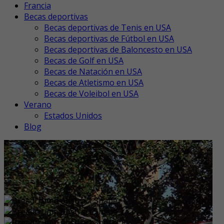
Francia
Becas deportivas
Becas deportivas de Tenis en USA
Becas deportivas de Fútbol en USA
Becas deportivas de Baloncesto en USA
Becas de Golf en USA
Becas de Natación en USA
Becas de Atletismo en USA
Becas de Voleibol en USA
Verano
Estados Unidos
Blog