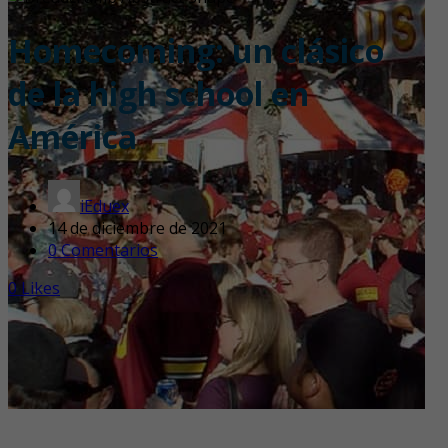
Homecoming: un clásico
de la high school en
América
iEduex
14 de diciembre de 2021
0 Comentarios
0
Likes