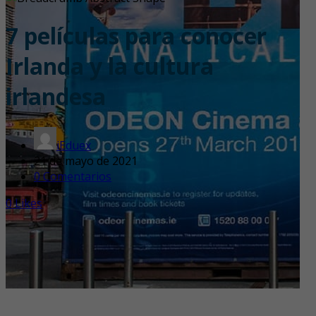
7 películas para conocer
Irlanda y la cultura
irlandesa
iEduex
21 de mayo de 2021
0 Comentarios
0
Likes