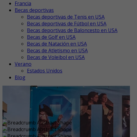
Francia
Becas deportivas
Becas deportivas de Tenis en USA
Becas deportivas de Fútbol en USA
Becas deportivas de Baloncesto en USA
Becas de Golf en USA
Becas de Natación en USA
Becas de Atletismo en USA
Becas de Voleibol en USA
Verano
Estados Unidos
Blog