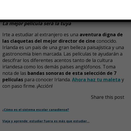
grupo The Commitments cuyas letras podrás analizar
tras tu año en Irlanda.
La mejor película será la tuya
Irte a estudiar al extranjero es una
aventura digna de
las claquetas del mejor director de cine
conocido.
Irlanda es un país de una gran belleza paisajística y una
gastronomía bien marcada. Las películas te ayudarán a
descifrar los diferentes acentos tanto de la cultura
irlandesa como los demás países anglófonos. Toma
nota de las
bandas sonoras de esta selección de 7
películas
para conocer Irlanda.
Ahora haz tu maleta
y
con paso firme. ¡Acción!
Share this post
¿Cómo es el sistema escolar canadiense?
Viaja y aprende: estudiar fuera es más que estudiar…