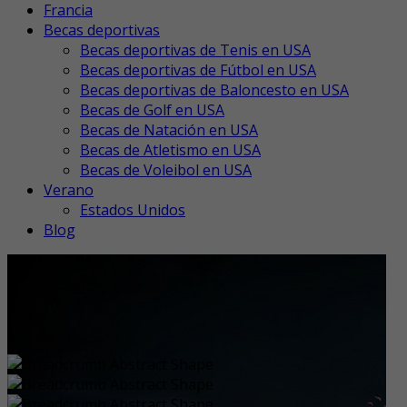
Francia
Becas deportivas
Becas deportivas de Tenis en USA
Becas deportivas de Fútbol en USA
Becas deportivas de Baloncesto en USA
Becas de Golf en USA
Becas de Natación en USA
Becas de Atletismo en USA
Becas de Voleibol en USA
Verano
Estados Unidos
Blog