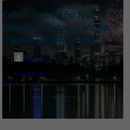
Celebramos Año Nuevo en
Estados Unidos, Canadá,
Irlanda y Reino Unido
Staff iEduex
27 de diciembre de 2024
0 Comentarios
0
Likes