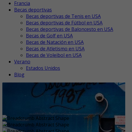
Francia
Becas deportivas
Becas deportivas de Tenis en USA
Becas deportivas de Fútbol en USA
Becas deportivas de Baloncesto en USA
Becas de Golf en USA
Becas de Natación en USA
Becas de Atletismo en USA
Becas de Voleibol en USA
Verano
Estados Unidos
Blog