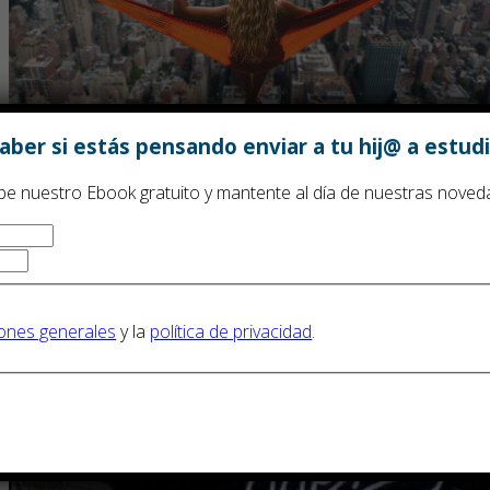
ber si estás pensando enviar a tu hij@ a estudi
be nuestro Ebook gratuito y mantente al día de nuestras noved
Cómo vencer el miedo a una estancia de estudios
en el extranjero
14 de septiembre de 2021
ones generales
y la
política de privacidad
.