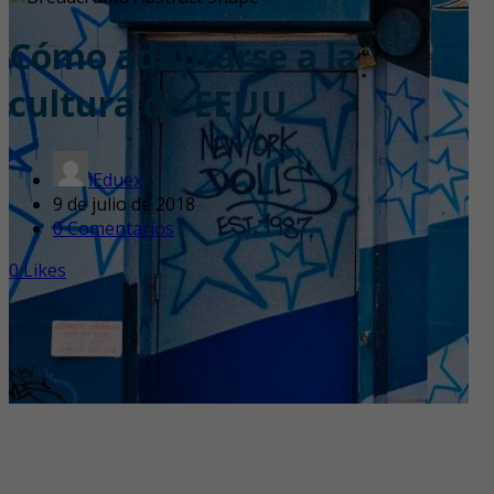
Cómo adaptarse a la
cultura de EEUU
iEduex
9 de julio de 2018
0 Comentarios
0
Likes