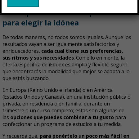
Un amplio abanico de opciones
para elegir la idónea
De todas maneras, no todos somos iguales. Aunque los
resultados vayan a ser igualmente satisfactorios y
enriquecedores,
cada cual tiene sus preferencias,
sus ritmos y sus necesidades
. Con ello en mente, la
oferta específica de iEduex es amplia y flexible; seguro
que encontrarás la modalidad que mejor se adapta a lo
que estás buscando.
En Europa (Reino Unido e Irlanda) o en América
(Estados Unidos y Canadá), en una institución pública o
privada, en residencia o en familia, durante un
trimestre o un curso completo; estas son algunas de
las
opciones que puedes combinar a tu gusto
para
confeccionar un programa de estudios a tu medida.
Y recuerda que,
para ponértelo un poco más fácil en