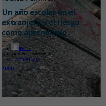
Un año escolar en el
extranjero y el riesgo
como aprendizaje
iEduex
24 de noviembre de 2020
0 Comentarios
0
Likes