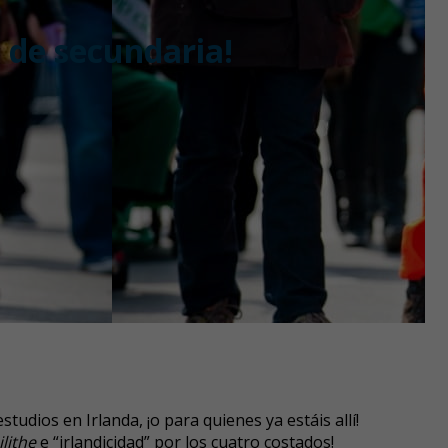
l de secundaria!
tudios en Irlanda, ¡o para quienes ya estáis allí!
ilithe
e “irlandicidad” por los cuatro costados!