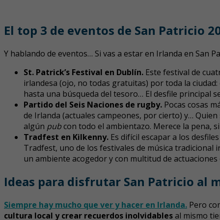
El top 3 de eventos de San Patricio 2
Y hablando de eventos… Si vas a estar en Irlanda en San Pa
St. Patrick’s Festival en Dublín.
Este festival de cua
irlandesa (ojo, no todas gratuitas) por toda la ciudad:
hasta una búsqueda del tesoro… El desfile principal ser
Partido del Seis Naciones de rugby.
Pocas cosas más
de Irlanda (actuales campeones, por cierto) y… Quien s
algún
pub
con todo el ambientazo. Merece la pena, s
Tradfest en Kilkenny.
Es difícil escapar a los desfil
Tradfest, uno de los festivales de música tradicional
un ambiente acogedor y con multitud de actuaciones (¡m
Ideas para disfrutar San Patricio a
Siempre hay mucho que ver y hacer en Irlanda.
Pero com
cultura local y crear recuerdos inolvidables
al mismo tie