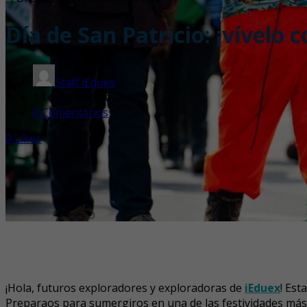
Día de San Patricio: ¡vívelo
Staff iEduex
14 de marzo de 2025
0 Comentarios
0
Likes
¡Hola, futuros exploradores y exploradoras de
iEduex
! Est
Preparaos para sumergiros en una de las festividades más