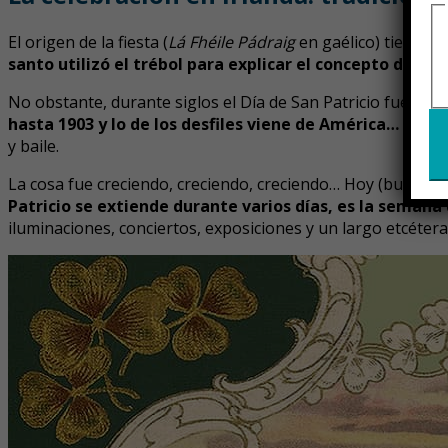
El origen de la fiesta (
Lá Fhéile Pádraig
en gaélico) tiene su 
santo utilizó el trébol para explicar el concepto de la 
No obstante, durante siglos el Día de San Patricio fue p
hasta 1903 y lo de los desfiles viene de América…
La fie
y baile.
La cosa fue creciendo, creciendo, creciendo… Hoy (bueno, de
Patricio se extiende durante varios días, es la semana 
iluminaciones, conciertos, exposiciones y un largo etcétera