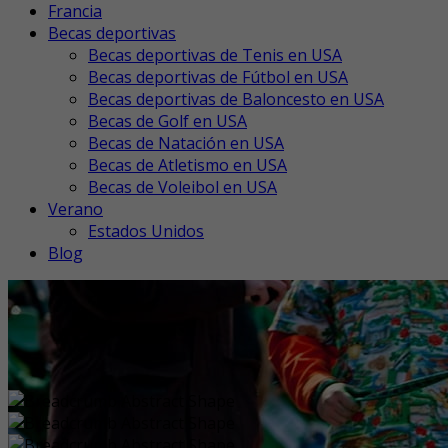
Francia
Becas deportivas
Becas deportivas de Tenis en USA
Becas deportivas de Fútbol en USA
Becas deportivas de Baloncesto en USA
Becas de Golf en USA
Becas de Natación en USA
Becas de Atletismo en USA
Becas de Voleibol en USA
Verano
Estados Unidos
Blog