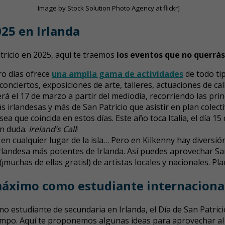
Image by Stock Solution Photo Agency at flickr]
025 en Irlanda
tricio en 2025, aquí te traemos
los eventos que no querrá
tro días ofrece
una amplia gama de actividades
de todo tip
 conciertos, exposiciones de arte, talleres, actuaciones de cal
á el 17 de marzo a partir del mediodía, recorriendo las princ
 irlandesas y más de San Patricio que asistir en plan colectiv
ea que coincida en estos días. Este año toca Italia, el día 1
in duda.
Ireland’s Call
!
es en cualquier lugar de la isla… Pero en Kilkenny hay divers
 irlandesa más potentes de Irlanda. Así puedes aprovechar San
uchas de ellas gratis!) de artistas locales y nacionales. Pl
l máximo como estudiante internaciona
o estudiante de secundaria en Irlanda, el Día de San Patric
mpo. Aquí te proponemos algunas ideas para aprovechar al 