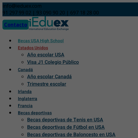
Skip
info@ieduex.com
to
91 297 99 02 | 93 090 90 20 | 697 18 28 00
content
Contacto
Becas USA High School
Estados Unidos
Año escolar USA
Visa J1 Colegio Público
Canadá
Año escolar Canadá
Trimestre escolar
Irlanda
Inglaterra
Francia
Becas deportivas
Becas deportivas de Tenis en USA
Becas deportivas de Fútbol en USA
Becas deportivas de Baloncesto en USA