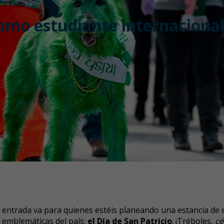
 como estudiante internaciona
a entrada va para quienes estéis planeando una estancia de es
 emblemáticas del país:
el Día de San Patricio
. ¡Tréboles,
cé