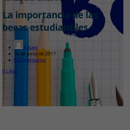
La importancia de las
becas estudiantiles
iEduex
16 de junio de 2017
0 Comentarios
0
Likes