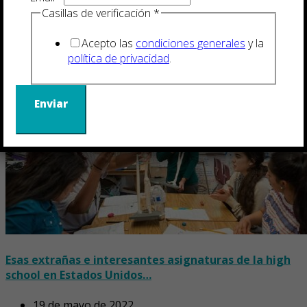
Casillas de verificación
*
29 de mayo de 2017
Acepto las
condiciones generales
y la
política de privacidad
.
Enviar
Esas extrañas e interesantes asignaturas de la high
school en Estados Unidos…
19 de mayo de 2022